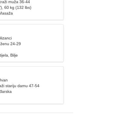
raži muža 36-44
), 60 kg (132 lbs)
 Masaža
lizanci
 ženu 24-29
ijela, Bilje
Ovan
aži stariju damu 47-54
đarska