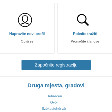
Napravite novi profil
Počnite tražiti
Opiši se
Pronađite članove
Započnite registraciju
Druga mjesta, gradovi
Debrecen
Győr
Székesfehérvár