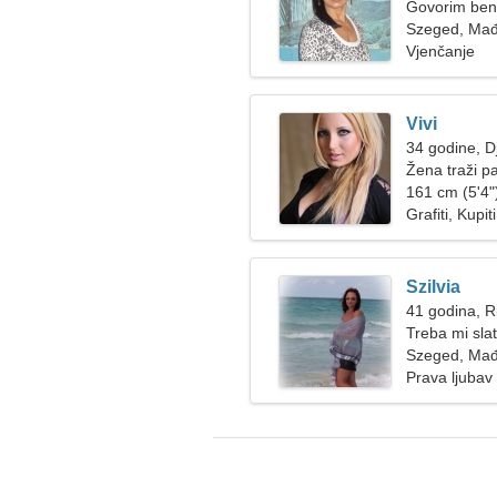
Govorim beng
Szeged, Mađ
Vjenčanje
Vivi
34 godine, D
Žena traži p
161 cm (5'4")
Grafiti, Kupiti
Szilvia
41 godina, R
Treba mi slat
Szeged, Mađ
Prava ljubav