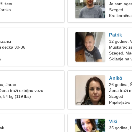
ži ženu
Ja sam agent
arska
ženu
Szeged
Kratkoročna
Patrik
izanci
32 godine, 
ži dečka 30-36
Muškarac že
Szeged, Ma
a
Skijanje na 
Anikó
nu, Jarac
26 godina, 
žena traži ozbiljnu vezu
Žena traži 
, 54 kg (119 lbs)
Szeged
Prijateljstvo
Viki
Rak
35 godina, 