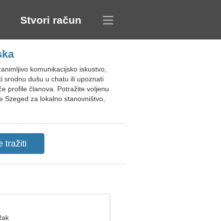
Stvori račun
ska
nimljivo komunikacijsko iskustvo,
 srodnu dušu u chatu ili upoznati
e profile članova. Potražite voljenu
je Szeged za lokalno stanovništvo,
Rak