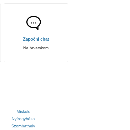
Započni chat
Na hrvatskom
Miskolc
Nyíregyháza
Szombathely