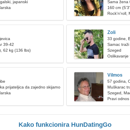
alski, japanski
Sama žena t
arska
160 cm (5'3"
Rock'n'roll,
Zoli
jevica
33 godine, B
ar 39-42
Samac traži
, 62 kg (136 lbs)
Szeged
Oslikavanje t
Vilmos
ibe
57 godina, 
ka prijateljica da zajedno skijamo
Muškarac tr
arska
Szeged, Ma
Pravi odnos
Kako funkcionira HunDatingGo