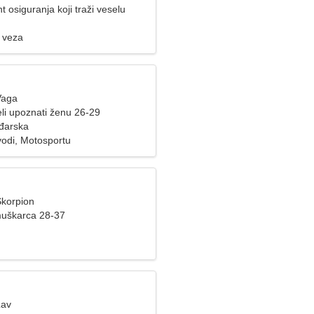
 osiguranja koji traži veselu
 veza
Vaga
li upoznati ženu 26-29
đarska
vodi, Motosportu
Škorpion
muškarca 28-37
Lav