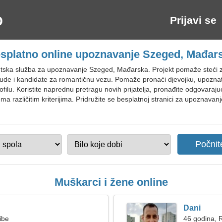
Prijavi se
splatno online upoznavanje Szeged, Mađar
tska služba za upoznavanje Szeged, Mađarska. Projekt pomaže steći za
ljude i kandidate za romantičnu vezu. Pomaže pronaći djevojku, upoznati
lu. Koristite naprednu pretragu novih prijatelja, pronađite odgovarajuć
 različitim kriterijima. Pridružite se besplatnoj stranici za upoznavan
Muškarci i žene online
Dani
ibe
46 godina, 