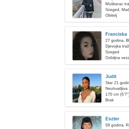
Muškarac tra
Szeged, Mađ
Obitelj
Franciska
27 godina, Bl
Djevojka tra
Szeged
Ozbiljna vez
Judit
Star 21 godi
Neuhvatljiva 
170 cm (5'7")
Brak
Eszter
58 godina, 